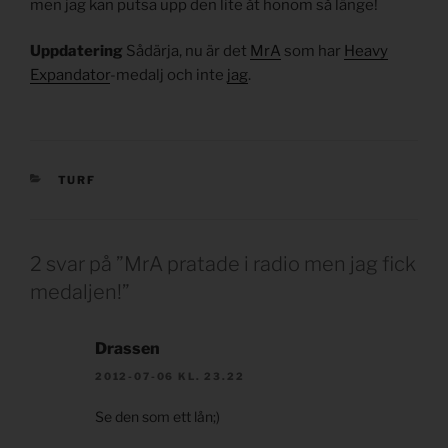
men jag kan putsa upp den lite åt honom så länge!
Uppdatering
Sådärja, nu är det
MrA
som har
Heavy
Expandator
-medalj och inte
jag
.
KATEGORIER
TURF
2 svar på ”MrA pratade i radio men jag fick
medaljen!”
Drassen
2012-07-06 KL. 23.22
Se den som ett lån;)