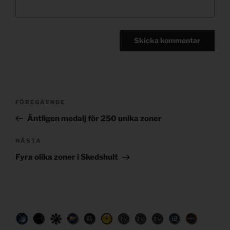
Post
Föregående
FÖREGÅENDE
navigation
inlägg
Äntligen medalj för 250 unika zoner
Nästa
NÄSTA
inlägg
Fyra olika zoner i Skedshult