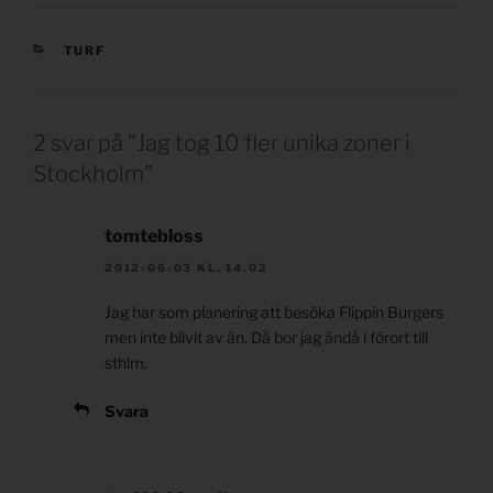
KATEGORIER
TURF
2 svar på ”Jag tog 10 fler unika zoner i
Stockholm”
tomtebloss
2012-06-03 KL. 14.02
Jag har som planering att besöka Flippin Burgers
men inte blivit av än. Då bor jag ändå i förort till
sthlm.
Svara