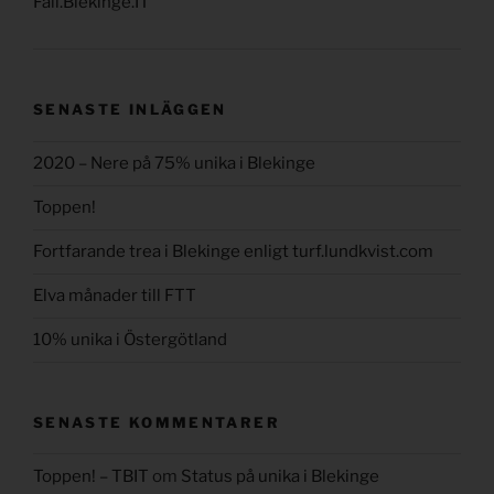
Fail.Blekinge.IT
SENASTE INLÄGGEN
2020 – Nere på 75% unika i Blekinge
Toppen!
Fortfarande trea i Blekinge enligt turf.lundkvist.com
Elva månader till FTT
10% unika i Östergötland
SENASTE KOMMENTARER
Toppen! – TBIT
om
Status på unika i Blekinge