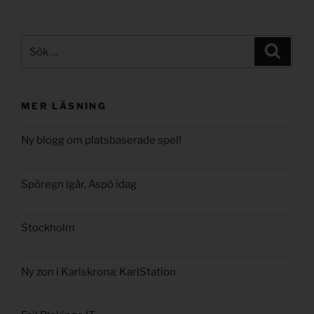
Sök
Sök
efter:
MER LÄSNING
Ny blogg om platsbaserade spel!
Spöregn igår, Aspö idag
Stockholm
Ny zon i Karlskrona: KarlStation