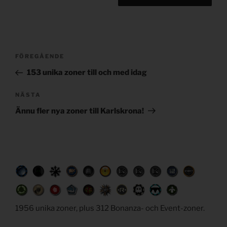
Post
Föregående
FÖREGÅENDE
navigation
inlägg
153 unika zoner till och med idag
Nästa
NÄSTA
inlägg
Ännu fler nya zoner till Karlskrona!
1956 unika zoner, plus 312 Bonanza- och Event-zoner.